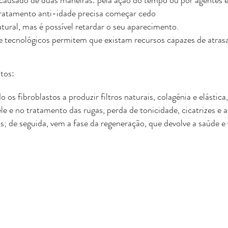
usado de duas maneiras: pela ação do tempo ou por agentes ext
 tratamento anti-idade precisa começar cedo
ral, mas é possível retardar o seu aparecimento.
 tecnológicos permitem que existam recursos capazes de atrasar
tos:
os fibroblastos a produzir filtros naturais, colagénia e elástica
le e no tratamento das rugas, perda de tonicidade, cicatrizes e 
s; de seguida, vem a fase da regeneração, que devolve a saúde e
Contato