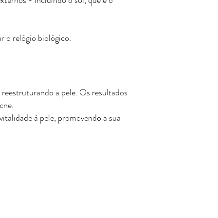
ernos - incluindo o sol, que é o
 o relógio biológico.
, reestruturando a pele. Os resultados
acne.
 vitalidade à pele, promovendo a sua
Navegue pelo site