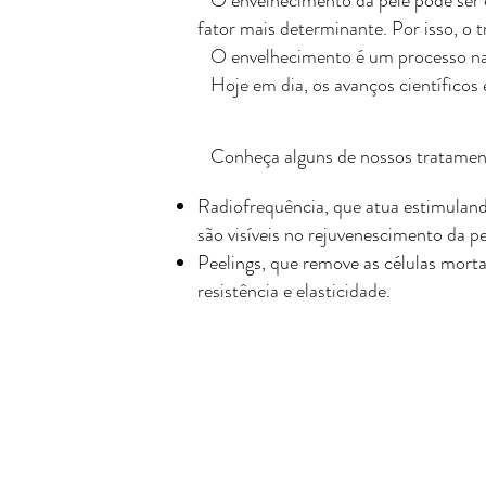
O envelhecimento da pele pode ser ca
fator mais determinante. Por isso, o
O envelhecimento é um processo natu
Hoje em dia, os avanços científicos e
Conheça alguns de nossos tratamen
Radiofrequência, que atua estimulando 
são visíveis no rejuvenescimento da pe
Peelings, que remove as células morta
resistência e elasticidade.
Curitiba